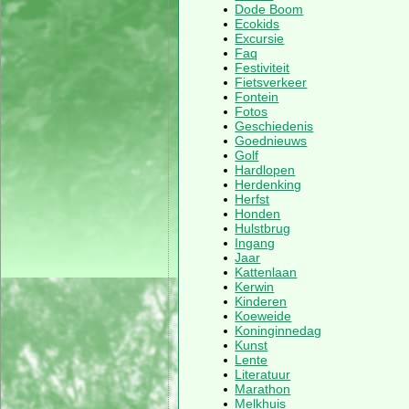
Dode Boom
Ecokids
Excursie
Faq
Festiviteit
Fietsverkeer
Fontein
Fotos
Geschiedenis
Goednieuws
Golf
Hardlopen
Herdenking
Herfst
Honden
Hulstbrug
Ingang
Jaar
Kattenlaan
Kerwin
Kinderen
Koeweide
Koninginnedag
Kunst
Lente
Literatuur
Marathon
Melkhuis