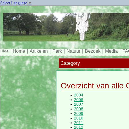
Select Language
▼
Home
Artikelen
Park
Natuur
Bezoek
Media
FA
Category
Overzicht van alle 
2004
2006
2007
2008
2009
2010
2011
2012