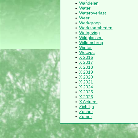
Wandelen
Water
Wateroverlast
Weer
Werkgroep
Werkzaamheden
Wetgeving
Wildplassen
Willemsbrug
Winter
Wocvpc
X 2016
X 2017
X 2018
X 2019
X 2020
X 2021
X 2024
X 2025
X 2026
X Actueel
Zichtlijn
Zocher
Zomer