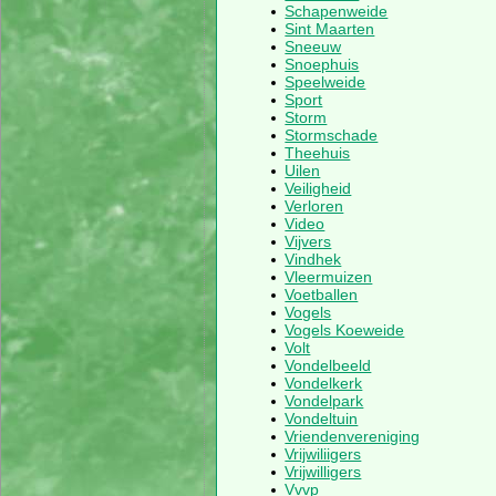
Schapenweide
Sint Maarten
Sneeuw
Snoephuis
Speelweide
Sport
Storm
Stormschade
Theehuis
Uilen
Veiligheid
Verloren
Video
Vijvers
Vindhek
Vleermuizen
Voetballen
Vogels
Vogels Koeweide
Volt
Vondelbeeld
Vondelkerk
Vondelpark
Vondeltuin
Vriendenvereniging
Vrijwiliigers
Vrijwilligers
Vvvp