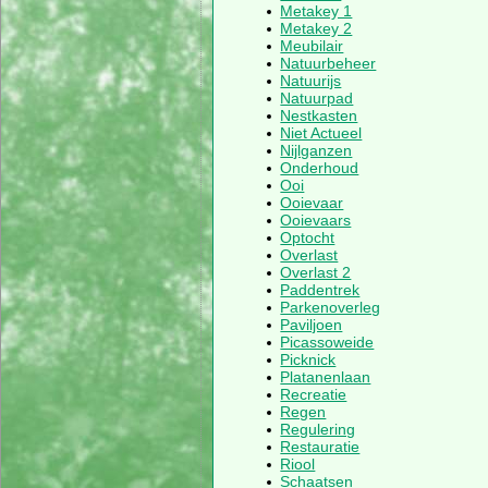
Metakey 1
Metakey 2
Meubilair
Natuurbeheer
Natuurijs
Natuurpad
Nestkasten
Niet Actueel
Nijlganzen
Onderhoud
Ooi
Ooievaar
Ooievaars
Optocht
Overlast
Overlast 2
Paddentrek
Parkenoverleg
Paviljoen
Picassoweide
Picknick
Platanenlaan
Recreatie
Regen
Regulering
Restauratie
Riool
Schaatsen