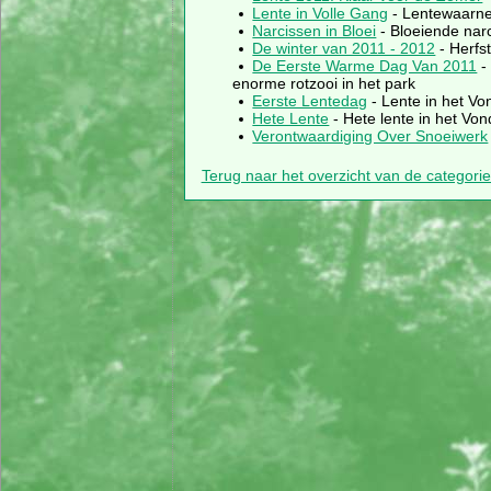
Lente in Volle Gang
- Lentewaarne
Narcissen in Bloei
- Bloeiende narc
De winter van 2011 - 2012
- Herfst
De Eerste Warme Dag Van 2011
-
enorme rotzooi in het park
Eerste Lentedag
- Lente in het Vo
Hete Lente
- Hete lente in het Von
Verontwaardiging Over Snoeiwerk
Terug naar het overzicht van de categori