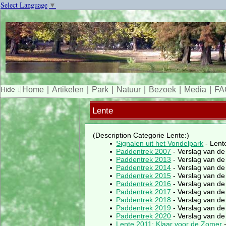
Select Language
▼
Home
Artikelen
Park
Natuur
Bezoek
Media
FA
Lente
(Description Categorie Lente:)
Signalen uit het Vondelpark
- Lent
Paddentrek 2007
- Verslag van de
Paddentrek 2013
- Verslag van de
Paddentrek 2014
- Verslag van de
Paddentrek 2015
- Verslag van de
Paddentrek 2016
- Verslag van de
Paddentrek 2017
- Verslag van de
Paddentrek 2018
- Verslag van de
Paddentrek 2019
- Verslag van de
Paddentrek 2020
- Verslag van de
Lente 2011: Klaar voor de Zomer
-