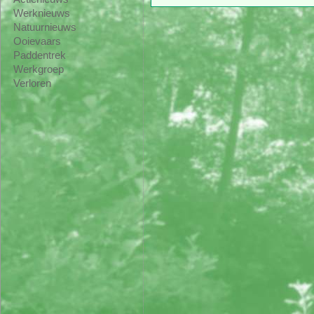
Werknieuws
Natuurnieuws
Ooievaars
Paddentrek
Werkgroep
Verloren