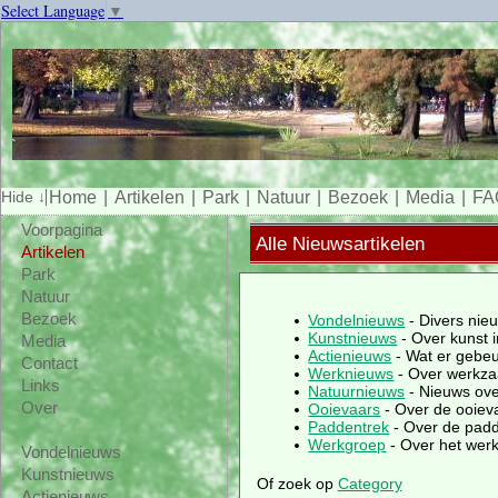
Select Language
▼
Home
Artikelen
Park
Natuur
Bezoek
Media
FA
Voorpagina
Alle Nieuwsartikelen
Artikelen
Park
Natuur
Bezoek
Vondelnieuws
- Divers nie
Kunstnieuws
- Over kunst 
Media
Actienieuws
- Wat er gebeu
Contact
Werknieuws
- Over werkza
Links
Natuurnieuws
- Nieuws ove
Over
Ooievaars
- Over de ooieva
Paddentrek
- Over de padd
Werkgroep
- Over het werk 
Vondelnieuws
Kunstnieuws
Of zoek op
Category
Actienieuws