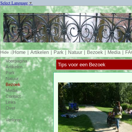
Select Language
▼
Home
Artikelen
Park
Natuur
Bezoek
Media
FA
Voorpagina
Tips voor een Bezoek
Artikelen
Park
Natuur
Bezoek
Media
Contact
Links
Over
Verloren