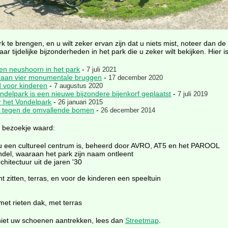
 te brengen, en u wilt zeker ervan zijn dat u niets mist, noteer dan de 
r tijdelijke bijzonderheden in het park die u zeker wilt bekijken. Hier
een neushoorn in het park
-
7 juli 2021
e aan vier monumentale bruggen
-
17 december 2020
d voor kinderen
-
7 augustus 2020
elpark is een nieuwe bijzondere bijenkorf geplaatst
-
7 juli 2019
ar het Vondelpark
-
26 januari 2015
an tegen de omvallende bomen
-
26 december 2014
n bezoekje waard:
nu een cultureel centrum is, beheerd door AVRO, AT5 en het PAROOL
del, waaraan het park zijn naam ontleent
hitectuur uit de jaren '30
t zitten, terras, en voor de kinderen een speeltuin
et rieten dak, met terras
niet uw schoenen aantrekken, lees dan
Streetmap
.