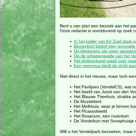
Bent u van plan een bezoek aan het park
Onze redactie is voortdurend op zoek naa
In het kader van Art Zuid staat 
Binnenkort begint een renovati
De klimtorens zijn weer geopen
Op de schapenweide van het Vond
Het slotjesritueel waait over na
Een veenreus bindt de strijd a
Niet direct in het nieuws, maar toch ee
Het Paviljoen (VondelCS), wat 
Het beeld van Joost van den Von
Het Blauwe Theehuis, strakke arc
De Muziektent
Het Melkhuis, waar je binnen kun
Het Picassobeeld
Het Rosarium, een rozentuin
De Vondeltuin met Snoephuisje m
Wilt u het Vondelpark bezoeken, maar 