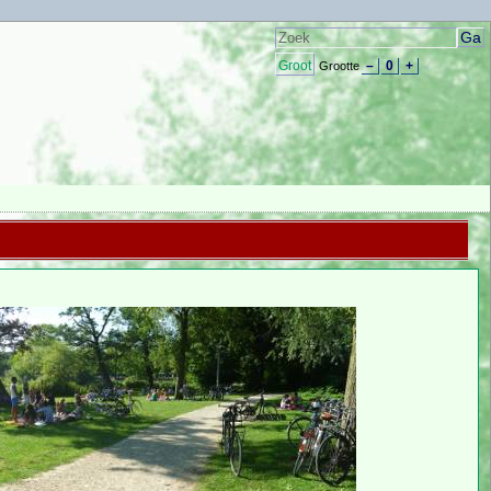
Groot
–
0
+
Grootte