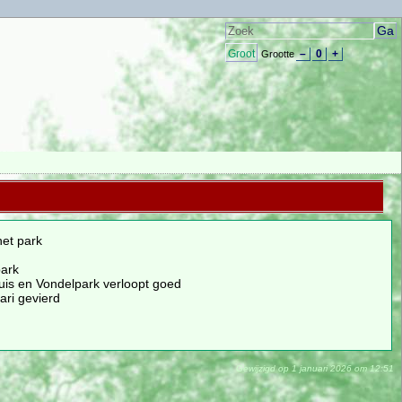
Groot
–
0
+
Grootte
het park
park
is en Vondelpark verloopt goed
ari gevierd
Gewijzigd op 1 januari 2026 om 12:51