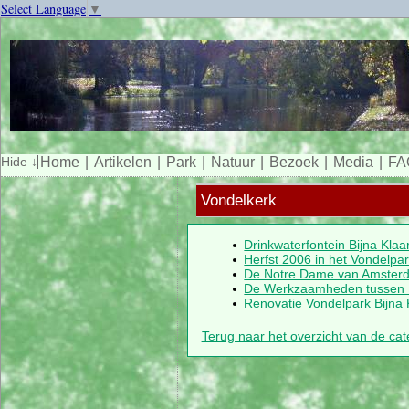
Select Language
▼
Home
Artikelen
Park
Natuur
Bezoek
Media
FA
Vondelkerk
Drinkwaterfontein Bijna Klaa
Herfst 2006 in het Vondelpa
De Notre Dame van Amster
De Werkzaamheden tussen M
Renovatie Vondelpark Bijna 
Terug naar het overzicht van de ca