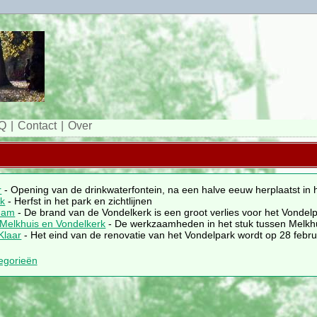
Q
Contact
Over
r
- Opening van de drinkwaterfontein, na een halve eeuw herplaatst in 
rk
- Herfst in het park en zichtlijnen
dam
- De brand van de Vondelkerk is een groot verlies voor het Vondel
elkhuis en Vondelkerk
- De werkzaamheden in het stuk tussen Melkhu
Klaar
- Het eind van de renovatie van het Vondelpark wordt op 28 febru
tegorieën