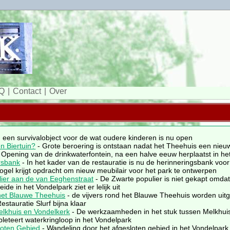
Q
Contact
Over
 een survivalobject voor de wat oudere kinderen is nu open
n Biertuin?
- Grote beroering is ontstaan nadat het Theehuis een ni
 Opening van de drinkwaterfontein, na een halve eeuw herplaatst in he
rsbank
- In het kader van de restauratie is nu de herinneringsbank voo
ogel krijgt opdracht om nieuw meubilair voor het park te ontwerpen
ier aan de van Eeghenstraat
- De Zwarte populier is niet gekapt omda
de in het Vondelpark ziet er lelijk uit
et Blauwe Theehuis
- de vijvers rond het Blauwe Theehuis worden uit
estauratie Slurf bijna klaar
lkhuis en Vondelkerk
- De werkzaamheden in het stuk tussen Melkhuis
leteert waterkringloop in het Vondelpark
loten Gebied
- Wandeling door het afgesloten gebied in het Vondelpark