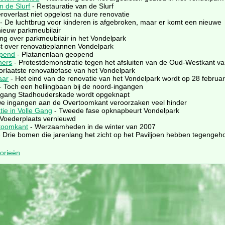
n de Slurf
- Restauratie van de Slurf
roverlast niet opgelost na dure renovatie
- De luchtbrug voor kinderen is afgebroken, maar er komt een nieuwe
nieuw parkmeubilair
ing over parkmeubilair in het Vondelpark
t over renovatieplannen Vondelpark
opend
- Platanenlaan geopend
ners
- Protestdemonstratie tegen het afsluiten van de Oud-Westkant v
orlaatste renovatiefase van het Vondelpark
aar
- Het eind van de renovatie van het Vondelpark wordt op 28 februar
- Toch een hellingbaan bij de noord-ingangen
ngang Stadhouderskade wordt opgeknapt
e ingangen aan de Overtoomkant veroorzaken veel hinder
ie in Volle Gang
- Tweede fase opknapbeurt Vondelpark
 Voederplaats vernieuwd
toomkant
- Werzaamheden in de winter van 2007
 Drie bomen die jarenlang het zicht op het Paviljoen hebben tegengeho
gorieën