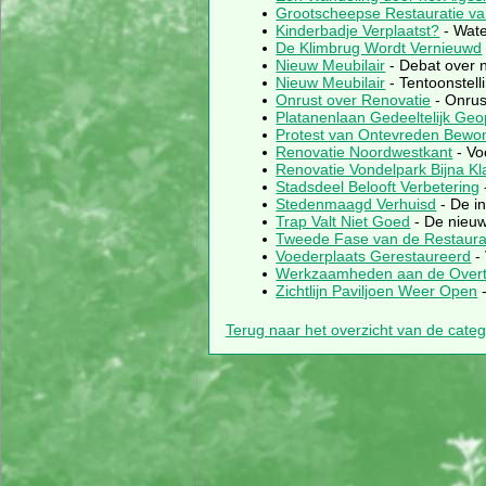
Grootscheepse Restauratie va
Kinderbadje Verplaatst?
- Wate
De Klimbrug Wordt Vernieuwd
Nieuw Meubilair
- Debat over 
Nieuw Meubilair
- Tentoonstell
Onrust over Renovatie
- Onrus
Platanenlaan Gedeeltelijk Ge
Protest van Ontevreden Bewo
Renovatie Noordwestkant
- Vo
Renovatie Vondelpark Bijna Kl
Stadsdeel Belooft Verbetering
Stedenmaagd Verhuisd
- De i
Trap Valt Niet Goed
- De nieuw
Tweede Fase van de Restaurat
Voederplaats Gerestaureerd
-
Werkzaamheden aan de Over
Zichtlijn Paviljoen Weer Open
-
Terug naar het overzicht van de cate