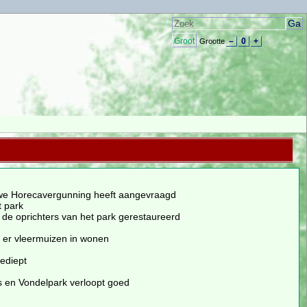
Groot
–
0
+
Grootte
euwe Horecavergunning heeft aangevraagd
t park
r de oprichters van het park gerestaureerd
t er vleermuizen in wonen
gediept
 en Vondelpark verloopt goed