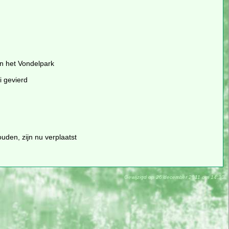
an het Vondelpark
i gevierd
uden, zijn nu verplaatst
Gewijzigd op 26 december 2011 om 14:30