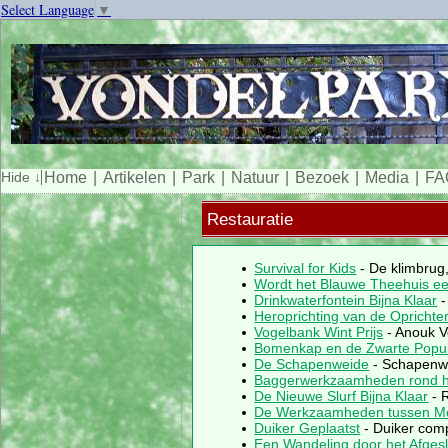
Select Language
▼
Home
Artikelen
Park
Natuur
Bezoek
Media
FA
Restauratie
Survival for Kids
- De klimbrug,
Wordt het Blauwe Theehuis ee
Drinkwaterfontein Bijna Klaar
-
Heroprichting van de Oprichte
Vogelbank Wint Prijs
- Anouk V
Bomenkap en de Zwarte Popul
De Schapenweide
- Schapenwei
Baggerwerkzaamheden rond h
De Nieuwe Slurf Bijna Klaar
- R
De Werkzaamheden tussen Me
Duiker Geplaatst
- Duiker comp
Een Wandeling door het Afges