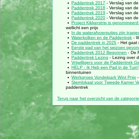
Paddentrek 2017
- Verslag van de
Paddentrek 2018
- Verslag van de
Paddentrek 2019
- Verslag van de
Paddentrek 2020
- Verslag van de
Project Kikkerstrip is genomineer
wellicht een prijs
In de waterafvoerputjes zijn trapje
Waterkolken en de Paddentrek
- W
De paddentrek in 2025
- Het gaat 
Eerste pad van het seizoen gevo
Paddentrek 2012 Begonnen
- De P
Paddentrek Lezing
- Lezing over d
Vrijwilligers voor de Paddentrek G
HELP - Ik Heb een Pad in de Tuin!
binnentuinen
Werkgroep Vondelpark Wint Prijs
-
Stemlokaal voor Tweede Kamer Ve
paddentrek
Terug naar het overzicht van de categori