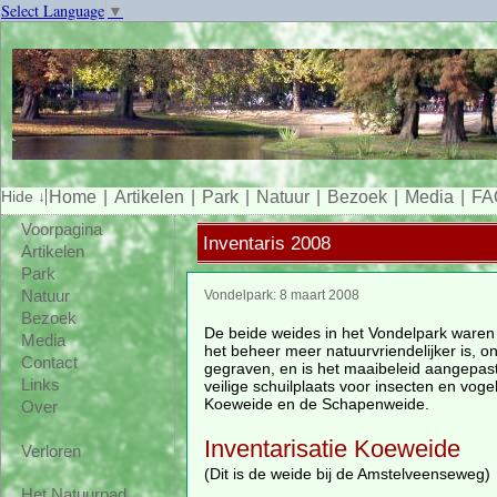
Select Language
▼
Home
Artikelen
Park
Natuur
Bezoek
Media
FA
Voorpagina
Inventaris 2008
Artikelen
Park
Natuur
Vondelpark: 8 maart 2008
Bezoek
De beide weides in het Vondelpark waren 
Media
het beheer meer natuurvriendelijker is, on
Contact
gegraven, en is het maaibeleid aangepas
Links
veilige schuilplaats voor insecten en vog
Koeweide en de Schapenweide.
Over
Inventarisatie Koeweide
Verloren
(Dit is de weide bij de Amstelveenseweg)
Het Natuurpad