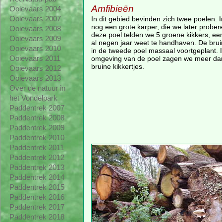
Amfibieën
Ooievaars 2004
In dit gebied bevinden zich twee poelen. 
Ooievaars 2007
nog een grote karper, die we later prober
Ooievaars 2008
deze poel telden we 5 groene kikkers, een 
Ooievaars 2009
al negen jaar weet te handhaven. De bruin
Ooievaars 2010
in de tweede poel massaal voortgeplant. I
omgeving van de poel zagen we meer da
Ooievaars 2011
bruine kikkertjes.
Ooievaars 2012
Ooievaars 2013
Over de natuur in
het Vondelpark
Paddentrek 2007
Paddentrek 2008
Paddentrek 2009
Paddentrek 2010
Paddentrek 2011
Paddentrek 2012
Paddentrek 2013
Paddentrek 2014
Paddentrek 2015
Paddentrek 2016
Paddentrek 2017
Paddentrek 2018