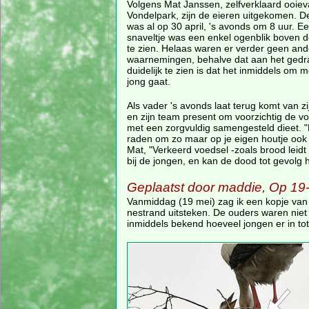
Volgens Mat Janssen, zelfverklaard ooie
Vondelpark, zijn de eieren uitgekomen. 
was al op 30 april, 's avonds om 8 uur. E
snaveltje was een enkel ogenblik boven d
te zien. Helaas waren er verder geen and
waarnemingen, behalve dat aan het gedr
duidelijk te zien is dat het inmiddels om
jong gaat.
Als vader 's avonds laat terug komt van zi
en zijn team present om voorzichtig de vo
met een zorgvuldig samengesteld dieet. "He
raden om zo maar op je eigen houtje ook b
Mat, "Verkeerd voedsel -zoals brood leidt
bij de jongen, en kan de dood tot gevolg 
Geplaatst door maddie, Op 19
Vanmiddag (19 mei) zag ik een kopje van
nestrand uitsteken. De ouders waren niet i
inmiddels bekend hoeveel jongen er in tot