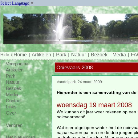
Select Language
▼
Home
Artikelen
Park
Natuur
Bezoek
Media
FA
Voorpagina
Ooievaars 2008
Artikelen
Park
Natuur
Vondelpark: 24 maart 2009
Bezoek
Hieronder is een samenvatting van de 
Media
Contact
woensdag 19 maart 2008
Links
We kunnen dit jaar weer rekenen op een
Over
ooievaarsnest!
Verloren
Wat is er afgelopen winter met de ooieva
najaar waren pa, ma en de drie jongen pl
op trek naar het zuiden. Maar een paar w
Het Natuurpad