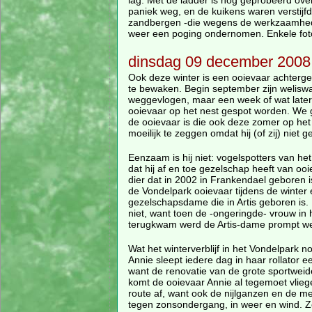
lag. Met de ladder is nog geprobeerd ove
paniek weg, en de kuikens waren verstijfd
zandbergen -die wegens de werkzaamheden
weer een poging ondernomen. Enkele foto'
dinsdag 09 december 2008
Ook deze winter is een ooievaar achterg
te bewaken. Begin september zijn weliswa
weggevlogen, maar een week of wat late
ooievaar op het nest gespot worden. We g
de ooievaar is die ook deze zomer op het 
moeilijk te zeggen omdat hij (of zij) niet ge
Eenzaam is hij niet: vogelspotters van he
dat hij af en toe gezelschap heeft van o
dier dat in 2002 in Frankendael geboren i
de Vondelpark ooievaar tijdens de winter
gezelschapsdame die in Artis geboren is. I
niet, want toen de -ongeringde- vrouw in 
terugkwam werd de Artis-dame prompt w
Wat het winterverblijf in het Vondelpark
Annie sleept iedere dag in haar rollator
want de renovatie van de grote sportwei
komt de ooievaar Annie al tegemoet vlie
route af, want ook de nijlganzen en de 
tegen zonsondergang, in weer en wind. Ze