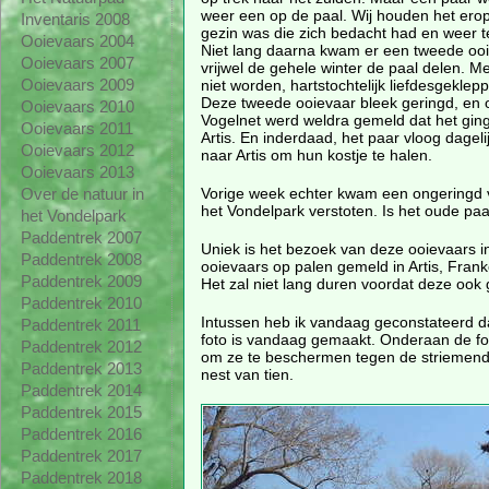
weer een op de paal. Wij houden het erop
Inventaris 2008
gezin was die zich bedacht had en weer 
Ooievaars 2004
Niet lang daarna kwam er een tweede oo
Ooievaars 2007
vrijwel de gehele winter de paal delen. M
niet worden, hartstochtelijk liefdesgeklepp
Ooievaars 2009
Deze tweede ooievaar bleek geringd, en
Ooievaars 2010
Vogelnet werd weldra gemeld dat het ging
Ooievaars 2011
Artis. En inderdaad, het paar vloog dagelij
Ooievaars 2012
naar Artis om hun kostje te halen.
Ooievaars 2013
Vorige week echter kwam een ongeringd vr
Over de natuur in
het Vondelpark verstoten. Is het oude pa
het Vondelpark
Paddentrek 2007
Uniek is het bezoek van deze ooievaars i
Paddentrek 2008
ooievaars op palen gemeld in Artis, Fran
Paddentrek 2009
Het zal niet lang duren voordat deze ook 
Paddentrek 2010
Intussen heb ik vandaag geconstateerd da
Paddentrek 2011
foto is vandaag gemaakt. Onderaan de foto
Paddentrek 2012
om ze te beschermen tegen de striemende 
Paddentrek 2013
nest van tien.
Paddentrek 2014
Paddentrek 2015
Paddentrek 2016
Paddentrek 2017
Paddentrek 2018