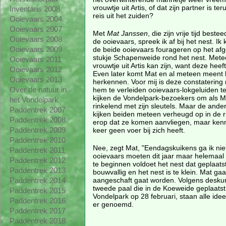
vrouwtje uit Artis, of dat zijn partner is 
Inventaris 2008
reis uit het zuiden?
Ooievaars 2004
Ooievaars 2007
Met
Mat Janssen
, die zijn vrije tijd bes
Ooievaars 2008
de ooievaars, spreek ik af bij het nest. Ik
de beide ooievaars fourageren op het af
Ooievaars 2009
stukje Schapenweide rond het nest. Meteen 
Ooievaars 2011
vrouwtje uit Artis kan zijn, want deze heef
Ooievaars 2012
Even later komt Mat en al meteen meent hi
Ooievaars 2013
herkennen. Voor mij is deze constatering 
hem te verleiden ooievaars-lokgeluiden te
Over de natuur in
kijken de Vondelpark-bezoekers om als Ma
het Vondelpark
rinkelend met zijn sleutels. Maar de ander
Paddentrek 2007
kijken beiden meteen verheugd op in de ric
Paddentrek 2008
erop dat ze komen aanvliegen, maar kenne
keer geen voer bij zich heeft.
Paddentrek 2009
Paddentrek 2010
Nee, zegt Mat, "Eendagskuikens ga ik ni
Paddentrek 2011
ooievaars moeten dit jaar maar helemaal v
Paddentrek 2012
te beginnen voldoet het nest dat geplaatst
Paddentrek 2013
bouwvallig en het nest is te klein. Mat ga
aangeschaft gaat worden. Volgens deskund
Paddentrek 2014
tweede paal die in de Koeweide geplaatst
Paddentrek 2015
Vondelpark op 28 februari, staan alle i
Paddentrek 2016
er genoemd.
Paddentrek 2017
Paddentrek 2018