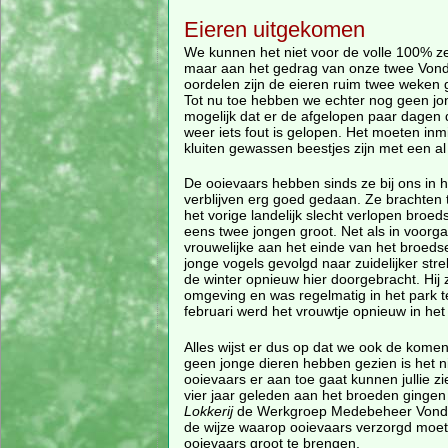
Eieren uitgekomen
We kunnen het niet voor de volle 100% z
maar aan het gedrag van onze twee Vond
oordelen zijn de eieren ruim twee weken
Tot nu toe hebben we echter nog geen jon
mogelijk dat er de afgelopen paar dagen 
weer iets fout is gelopen. Het moeten inmid
kluiten gewassen beestjes zijn met een al
De ooievaars hebben sinds ze bij ons in 
verblijven erg goed gedaan. Ze brachten 
het vorige landelijk slecht verlopen broe
eens twee jongen groot. Net als in voorga
vrouwelijke aan het einde van het broed
jonge vogels gevolgd naar zuidelijker str
de winter opnieuw hier doorgebracht. Hij z
omgeving en was regelmatig in het park te
februari werd het vrouwtje opnieuw in het
Alles wijst er dus op dat we ook de ko
geen jonge dieren hebben gezien is het ni
ooievaars er aan toe gaat kunnen jullie 
vier jaar geleden aan het broeden ging
Lokkerij
de Werkgroep Medebeheer Vondelpa
de wijze waarop ooievaars verzorgd moete
ooievaars groot te brengen.