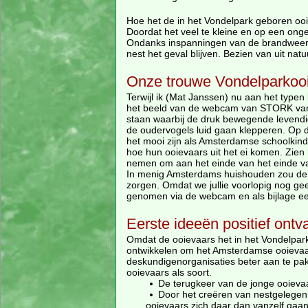
Hoe het de in het Vondelpark geboren ooi
Doordat het veel te kleine en op een onge
Ondanks inspanningen van de brandweer bl
nest het geval blijven. Bezien van uit na
Onze trouwe Vondelparkooi
Terwijl ik (Mat Janssen) nu aan het typen 
het beeld van de webcam van STORK van he
staan waarbij de druk bewegende levendig
de oudervogels luid gaan klepperen. Op d
het mooi zijn als Amsterdamse schoolkind
hoe hun ooievaars uit het ei komen. Zien
nemen om aan het einde van het einde va
In menig Amsterdams huishouden zou de co
zorgen. Omdat we jullie voorlopig nog g
genomen via de webcam en als bijlage een
Eerste ideeën positief ont
Omdat de ooievaars het in het Vondelpa
ontwikkelen om het Amsterdamse ooievaa
deskundigenorganisaties beter aan te pakk
ooievaars als soort.
De terugkeer van de jonge ooievaa
Door het creëren van nestgelegen
ooievaars zich daar dan vanzelf gaan