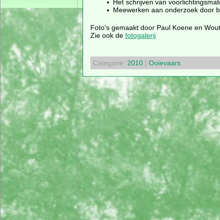
Het schrijven van voorlichtingsmate
Meewerken aan onderzoek door bij
Foto's gemaakt door Paul Koene en Wout
Zie ook de
fotogalerij
Categorie:
2010
|
Ooievaars