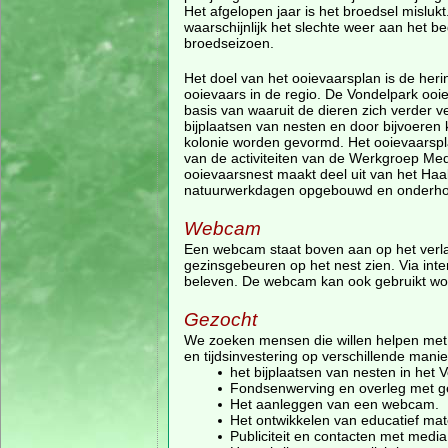
Het afgelopen jaar is het broedsel mislukt
waarschijnlijk het slechte weer aan het be
broedseizoen.
Het doel van het ooievaarsplan is de heri
ooievaars in de regio. De Vondelpark ooie
basis van waaruit de dieren zich verder v
bijplaatsen van nesten en door bijvoeren 
kolonie worden gevormd. Het ooievaarspl
van de activiteiten van de Werkgroep Me
ooievaarsnest maakt deel uit van het Haa
natuurwerkdagen opgebouwd en onderh
Webcam
Een webcam staat boven aan op het verlan
gezinsgebeuren op het nest zien. Via inte
beleven. De webcam kan ook gebruikt wo
Gezocht
We zoeken mensen die willen helpen met de
en tijdsinvestering op verschillende man
het bijplaatsen van nesten in het 
Fondsenwerving en overleg met ge
Het aanleggen van een webcam.
Het ontwikkelen van educatief mate
Publiciteit en contacten met media