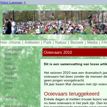
Select Language
▼
Home
Artikelen
Park
Natuur
Bezoek
Media
FA
Voorpagina
Ooievaars 2010
Artikelen
Park
Natuur
Dit is een samenvatting van losse arti
Bezoek
Het seizoen 2010 was een dramatisch jaa
Media
ooievaars het doen zonder de mensen die
Contact
geen jongen voorgebracht.
Links
Dit jaar kwam Mat Janssen met zijn ooiev
Over
Ooievaars teruggekeerd
Verloren
Enkele dagen al melden trouwe lezers van
nu twee ooievaars in het park zijn. Dan ko
Het Natuurpad
het overwinterende mannetje weer vreemd