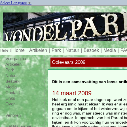
Select Language
▼
Home
Artikelen
Park
Natuur
Bezoek
Media
FA
Voorpagina
Ooievaars 2009
Artikelen
Park
Natuur
Bezoek
Dit is een samenvatting van losse arti
Media
14 maart 2009
Contact
Links
Het leek er al een paar dagen op, want ze
heel erg innig naast elkaar. Ik was er al 
Over
gegaan om te kijken of het wintervrouwtj
ring er nog was, maar steeds was minste
Verloren
onzichtbaar. In opdracht van het Parool 
kijken, en ik kon voorzichtig hun vermoe
Het Natuurpad
ik de twee luidkeels enthousiast zag klep