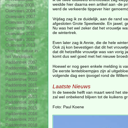
weidde hier daarna een artikel aan -de p
Inventaris 2008
werd de verkeerde tipgever hier genoemd
Ooievaars 2004
Ooievaars 2007
Vrijdag zag ik ze duidelijk, aan de rand va
Ooievaars 2008
afgesloten Grote Speelweide. En jawel, ge
Nu was het wel zeker dat het vrouwtje w
Ooievaars 2010
de wintertrek.
Ooievaars 2011
Ooievaars 2012
Even later zag ik Annie, die de hele win
Ooievaars 2013
Ook zij kon bevestigen dat dit het vrouw
Over de natuur in
dat dit hetzelfde vrouwtje was van vorig
komt dus wel goed met het nieuwe broeds
het Vondelpark
Paddentrek 2007
Hoewel er nog geen enkele melding is van 
Paddentrek 2008
De eerste lentebloempjes zijn al uitgebl
Paddentrek 2009
volgende dag een ijsvogel rond de Willem
Paddentrek 2010
Paddentrek 2011
Laatste Nieuws
Paddentrek 2012
In de tweede helft van maart werd het ste
Paddentrek 2013
zal wel onbekend blijven tot de kuikens g
Paddentrek 2014
Foto: Paul Koene
Paddentrek 2015
Paddentrek 2016
Paddentrek 2017
Paddentrek 2018