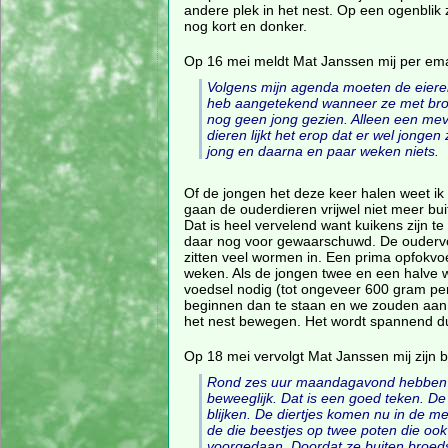
andere plek in het nest. Op een ogenblik z
nog kort en donker.
Op 16 mei meldt Mat Janssen mij per ema
Volgens mijn agenda moeten de eieren 
heb aangetekend wanneer ze met broed
nog geen jong gezien. Alleen een mev
dieren lijkt het erop dat er wel jonge
jong en daarna en paar weken niets.
Of de jongen het deze keer halen weet ik
gaan de ouderdieren vrijwel niet meer bu
Dat is heel vervelend want kuikens zijn t
daar nog voor gewaarschuwd. De oudervo
zitten veel wormen in. Een prima opfokvo
weken. Als de jongen twee en een halve 
voedsel nodig (tot ongeveer 600 gram per
beginnen dan te staan en we zouden aan 
het nest bewegen. Het wordt spannend d
Op 18 mei vervolgt Mat Janssen mij zijn b
Rond zes uur maandagavond hebben we 
beweeglijk. Dat is een goed teken. De
blijken. De diertjes komen nu in de m
de die beestjes op twee poten die ook
voorgedaan. Doordat ze buiten broed