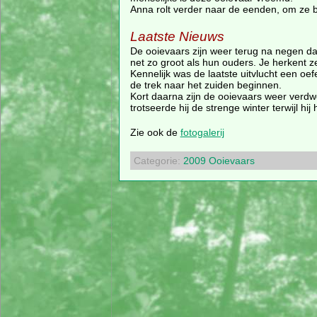
Anna rolt verder naar de eenden, om ze b
Laatste Nieuws
De ooievaars zijn weer terug na negen dag
net zo groot als hun ouders. Je herkent 
Kennelijk was de laatste uitvlucht een oef
de trek naar het zuiden beginnen.
Kort daarna zijn de ooievaars weer verd
trotseerde hij de strenge winter terwijl h
Zie ook de
fotogalerij
Categorie:
2009
Ooievaars