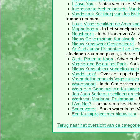
I Dove You
- Postduiven in het V
Interessante Archeologische Vond
Vondelpark Schilderij van Jos Brö
kunnen noemen.
Louis Visser schildert de Amerikaa
Muppetboom
- In het Vondelpark 
Neushoorn
- In het kader van Art 
Nieuw Geheimzinnig Kunstwerk
- 
Nieuw Kunstwerk Gesignaleerd
- 
ArtZuid Junior Presenteert de Res
afgelopen zaterdag plaats, iedereen
Oude Platen te Koop
- Advertentie
Vogeleiland Belast het Park
- Aanl
Nieuw Kunstobject Vondelfountain
Vondel Lekt!
- Over een app die je
Vreemdelingenpaleis Vogelhuisjes
Watersnood
- In de Grote vijver 
Weer een Geheimzinnig Kunstwer
Jan Jaap Berkhout schildert en te
Werk van Marianne Pruimboom
- 
I Am Not?
- Iamsterdam beeldengr
Sneeuwpret
- Sneeuwpret in het 
Een Kunstproject met blauw licht
-
Terug naar het overzicht van de categori