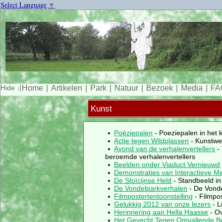
Select Language
▼
Home
Artikelen
Park
Natuur
Bezoek
Media
FA
Kunst
Poëziepalen
- Poeziepalen in het
Actie tegen Wildplassen
- Kunstwe
Avond van de verhalenvertellers
- 
beroemde verhalenvertellers
Beelden onder Viaduct Vernieuwd
Demonstraties van Interactieve M
De Stoïcijnse Held
- Standbeeld in
De Vondelparkverhalen
- De Vond
Filmpostertentoonstelling
- Filmpo
Gelukkig 2012 van onze lezers
- L
Herinnering aan Hella Haasse
- Ov
Het Gevecht Tegen Omvallende 