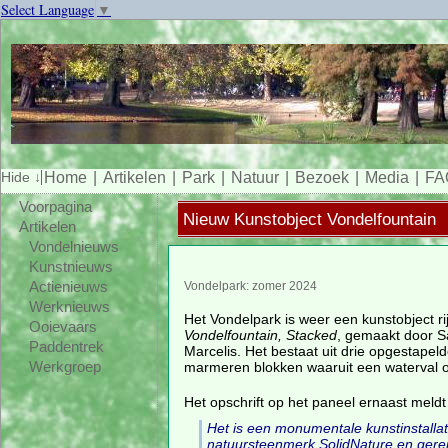
Select Language
▼
Home
Artikelen
Park
Natuur
Bezoek
Media
FA
Voorpagina
Nieuw Kunstobject Vondelfountain
Artikelen
Vondelnieuws
Kunstnieuws
Actienieuws
Vondelpark: zomer 2024
Werknieuws
Het Vondelpark is weer een kunstobject rij
Ooievaars
Vondelfountain, Stacked
, gemaakt door S
Paddentrek
Marcelis. Het bestaat uit drie opgestapel
marmeren blokken waaruit een waterval o
Werkgroep
Het opschrift op het paneel ernaast meldt 
Het is een monumentale kunstinstallat
natuursteenmerk SolidNature en ge