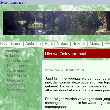
Select Language
▼
Home
Artikelen
Park
Natuur
Bezoek
Media
FA
Voorpagina
Nieuwe Ooievaarspaal
Artikelen
Vondelnieuws
Kunstnieuws
Actienieuws
Vondelpark: 23 februari 2023
Werknieuws
Jaarlijks in het voorjaar worden door de vr
Ooievaars
niet, dan worden deze oude stronken topz
Paddentrek
gebeurd. De wilgen zijn aan de waterkan
afkalven door het water van de veengron
Werkgroep
Dode wilgen worden vervangen door jonge
samengebonden, en in het water tegen de
tegengegaan.