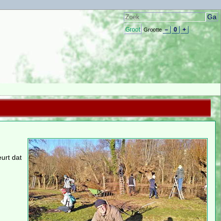
Groot
–
0
+
Grootte
urt dat