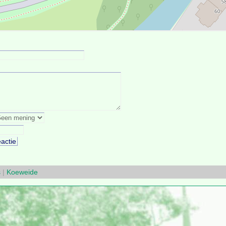
s
|
Koeweide