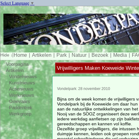
Select Language
▼
Home
Artikelen
Park
Natuur
Bezoek
Media
FA
Voorpagina
Vrijwilligers Maken Koeweide Winte
Artikelen
Vondelnieuws
Kunstnieuws
Actienieuws
Vondelpark: 28 november 2010
Werknieuws
Bijna om de week komen de vrijwilligers 
Ooievaars
Vondelpark bij de Koeweide om daar hun b
Paddentrek
aan de natuurlijke ontwikkelingen van het
Nooij van de SOOZ organiseert deze we
Werkgroep
iedere werkdag aanfietsen op zijn bakfiet
gereedschappen en kannen vol koffie.
Dezelfde groep vrijwilligers, die intussen
duimpje kennen, leiden ook groepen rond u
meestal schoolkinderen die vol verbazing 