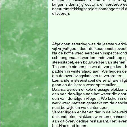
langer is dan zij groot zijn, en verderop
natuurontdekkingsproject samengesteld d
uitvoeren.
Afgelopen zaterdag was de laatste werkd
vijf vrijwilligers, door de koude niet zovee
Na de koffie werd eerst een inspectieron
schoongemaakt werden onderzocht op sp
steenstapel, een bouwwerkje van stenen 
Tussen de stenen die we de vorige keer h
padden in winterslaap aan. We legden de 
om de overlevingskansen te vergroten.
Een andere steenstapel die er al jaren li
gaan en de kieren weer op te vullen.
Daarna werden enkele drassige plekken 
een van de wilgen aan het water die door 
een van de wilgen vliegen. We keken in d
werk werd meteen gestaakt om de geschro
nest betwijfelen we echter zeer.
Verder liggen er her en der in de Koewei
duizendpoten, slakken, wormen en insecte
aan dit overvloedige restaurant. Het leve
het Haakpad lopen.