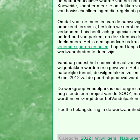
de natuureducatieve waarde van het nat
Koeweide, zodat er meer te ontdekken val
van basisschoolleerlingen die regelmatig
Omdat voor de meesten van de aanwezi
onbekend terrein is, besloten we eerst ee
verkennen. Luis heeft zich gespecialiseer
onderhoud van parken, en deze kennis dee
deelnemers. Het is een spoedcursus kr
vreemde sporen en holen
. Lopend langs 
werkzaamheden te doen zijn.
Vandaag moest het snoeimateriaal van w
wilgentakken worden erin geweven. Het i
natuurlijke tunnel, de wilgentakken zull
9 mei 2012 zal de poort afgebouwd word
De werkgroep Vondelpark is ooit opgeric
nog steeds een project van de SOOZ, maa
wordt nu verzorgd door hetVondelpark.ne
Heeft u belangstelling in de werkzaamhe
Categorie:
2012
|
Vrijwilligers
|
Natuurbe