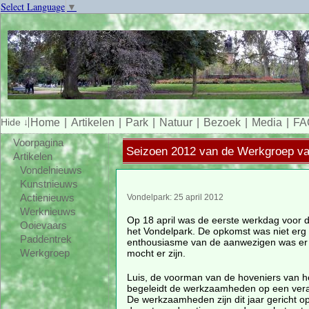
Select Language
▼
Home
Artikelen
Park
Natuur
Bezoek
Media
FA
Voorpagina
Seizoen 2012 van de Werkgroep va
Artikelen
Vondelnieuws
Kunstnieuws
Actienieuws
Vondelpark: 25 april 2012
Werknieuws
Op 18 april was de eerste werkdag voor de
Ooievaars
het Vondelpark. De opkomst was niet erg 
Paddentrek
enthousiasme van de aanwezigen was er w
mocht er zijn.
Werkgroep
Luis, de voorman van de hoveniers van h
begeleidt de werkzaamheden op een ver
De werkzaamheden zijn dit jaar gericht o