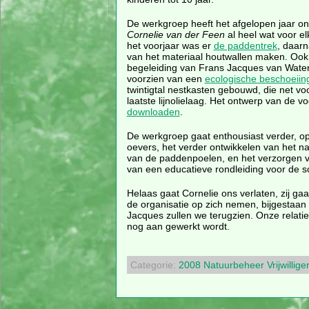
De werkgroep heeft het afgelopen jaar on
Cornelie van der Feen
al heel wat voor el
het voorjaar was er
de paddentrek
, daarn
van het materiaal houtwallen maken. Oo
begeleiding van Frans Jacques van Wate
voorzien van een
ecologische beschoeiin
twintigtal nestkasten gebouwd, die net voo
laatste lijnolielaag. Het ontwerp van de v
downloaden
.
De werkgroep gaat enthousiast verder, o
oevers, het verder ontwikkelen van het 
van de paddenpoelen, en het verzorgen v
van een educatieve rondleiding voor de s
Helaas gaat Cornelie ons verlaten, zij gaa
de organisatie op zich nemen, bijgestaan
Jacques zullen we terugzien. Onze relat
nog aan gewerkt wordt.
Categorie:
2008
Natuurbeheer
Vrijwillige