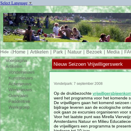
Select Language
▼
Home
Artikelen
Park
Natuur
Bezoek
Media
FA
Voorpagina
Nieuw Seizoen Vrijwilligerswerk
Artikelen
Vondelnieuws
Kunstnieuws
Actienieuws
Vondelpark: 7 september 2008
Werknieuws
Op de drukbezochte
vrijwilligersbijeenko
Ooievaars
werd het programma voor het komende se
Paddentrek
De vrijwilligers gaan het komend seizoen n
bijdrage leveren aan de ecologische ontwi
Werkgroep
ook gaan ze excursies organiseren voor s
Voor het laatste punt was Mirella Vierveij
Amsterdams Natuur en Milieu Educatie
de vrijwilligers een programma te present
kinderen tot 10 jaar.