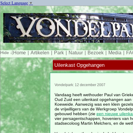
Select Language
▼
Home
Artikelen
Park
Natuur
Bezoek
Media
FA
Uilenkast Opgehangen
Vondelpark: 12 december 2007
Vandaag heeft wethouder Paul van Grieke
Oud Zuid een uilenkast opgehangen aan
Koeweide. Aanwezig was een klein gezels
de vrijwilligers van de Werkgroep Vondelp
gebouwd hebben (zie
een nieuwe uilenka
vier persagentschappen, hoveniers van he
stadsecoloog Martin Melchers, en de weth