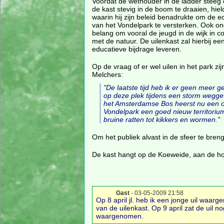
Voordat de wethouder in de ladder steeg
de kast stevig in de boom te draaien, hiel
waarin hij zijn beleid benadrukte om de 
van het Vondelpark te versterken. Ook ond
belang om vooral de jeugd in de wijk in c
met de natuur. De uilenkast zal hierbij ee
educatieve bijdrage leveren.
Op de vraag of er wel uilen in het park zi
Melchers:
"De laatste tijd heb ik er geen meer g
op deze plek tijdens een storm weggew
het Amsterdamse Bos heerst nu een ove
Vondelpark een goed nieuw territorium
bruine ratten tot kikkers en wormen."
Om het publiek alvast in de sfeer te breng
De kast hangt op de Koeweide, aan de h
Gast
- 03-05-2009 21:58
Op 8 april jl. heb ik een jonge uil waa
van de uilenkast. Op 9 april zat de uil 
waargenomen.