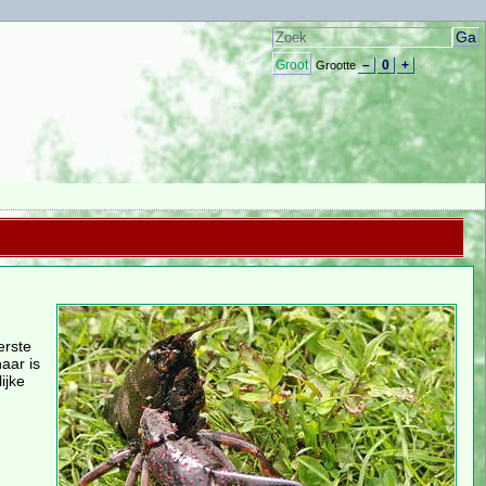
Groot
–
0
+
Grootte
erste
aar is
ijke