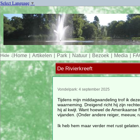
Select Language
▼
Home
Artikelen
Park
Natuur
Bezoek
Media
FA
De Rivierkreeft
Vondelpark: 4 september 2025
Tijdens mijn middagwandeling trof ik deze r
waarneming. Dreigend richt hij zijn rechte
hij al kwijt. Want hoewel de Amerikaanse Ri
vijanden. (Onder andere reiger, meeuw, ra
Ik heb hem maar verder met rust gelaten.