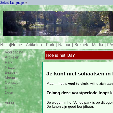
Select Language
▼
Home
Artikelen
Park
Natuur
Bezoek
Media
FA
Voorpagina
Hoe is het IJs?
Artikelen
Park
Natuur
Bezoek
Je kunt niet schaatsen in
Media
Contact
Maar... het is
veel te druk
, wilt u zich a
Links
Zolang deze vorstperiode loopt kr
Over
De wegen in het Vondelpark is op dit ogen
Verloren
De lanen zijn goed berijdbaar.