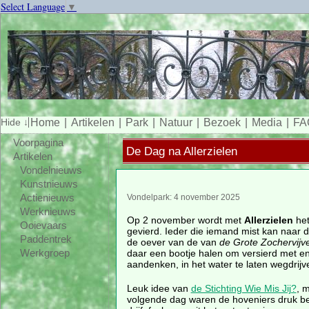
Select Language
▼
Home
Artikelen
Park
Natuur
Bezoek
Media
FA
Voorpagina
De Dag na Allerzielen
Artikelen
Vondelnieuws
Kunstnieuws
Actienieuws
Vondelpark: 4 november 2025
Werknieuws
Op 2 november wordt met
Allerzielen
het
Ooievaars
gevierd. Ieder die iemand mist kan naar d
Paddentrek
de oever van de van
de Grote Zochervijv
daar een bootje halen om versierd met e
Werkgroep
aandenken, in het water te laten wegdrijv
Leuk idee van
de Stichting Wie Mis Jij?
, 
volgende dag waren de hoveniers druk be