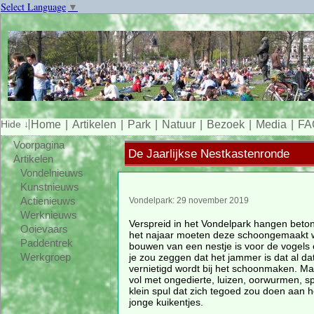
Select Language
▼
Home
Artikelen
Park
Natuur
Bezoek
Media
FA
Voorpagina
De Jaarlijkse Nestkastenronde
Artikelen
Vondelnieuws
Kunstnieuws
Actienieuws
Vondelpark: 29 november 2019
Werknieuws
Verspreid in het Vondelpark hangen beton
Ooievaars
het najaar moeten deze schoongemaakt 
Paddentrek
bouwen van een nestje is voor de vogels
je zou zeggen dat het jammer is dat al da
Werkgroep
vernietigd wordt bij het schoonmaken. Ma
vol met ongedierte, luizen, oorwurmen, sp
klein spul dat zich tegoed zou doen aan h
jonge kuikentjes.