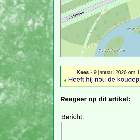
Kees
- 9 januari 2026 om 1
Heeft hij nou de koudep
Reageer op dit artikel:
Bericht: