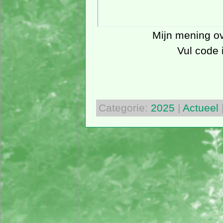
Mijn mening ove
Vul code 
Categorie:
2025
|
Actueel