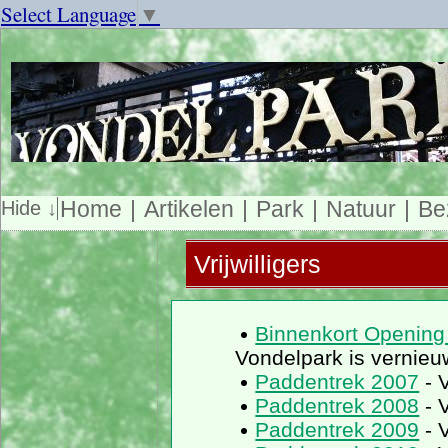
Select Language
▼
Home
Artikelen
Park
Natuur
Be
Vrijwilligers
Binnenkort Opening
Vondelpark is vernie
Paddentrek 2007
- 
Paddentrek 2008
- 
Paddentrek 2009
- 