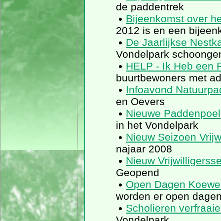
de paddentrek
Bijeenkomst over h
2012 is en een bijee
De Jaarlijkse Nestk
Vondelpark schoonge
HELP - Ik Heb een P
buurtbewoners met adv
Infoavond Natuurpa
en Oevers
Nieuwe Paddenpoel
in het Vondelpark
Nieuw Seizoen Vrijw
najaar 2008
Nieuw Vrijwilligers
Geopend
Open Dagen Koewe
worden er open dage
Scholieren verfraai
Vondelpark