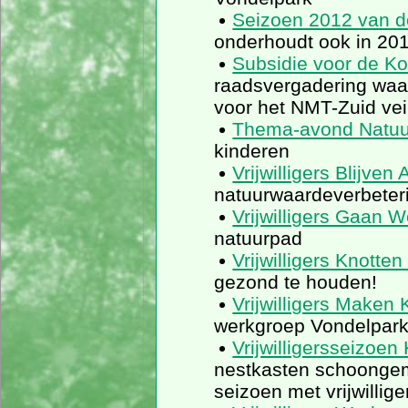
Seizoen 2012 van d
onderhoudt ook in 20
Subsidie voor de Ko
raadsvergadering waar
voor het NMT-Zuid vei
Thema-avond Natuu
kinderen
Vrijwilligers Blijven 
natuurwaardeverbeter
Vrijwilligers Gaan 
natuurpad
Vrijwilligers Knotte
gezond te houden!
Vrijwilligers Maken
werkgroep Vondelpark
Vrijwilligersseizoe
nestkasten schoongema
seizoen met vrijwilli