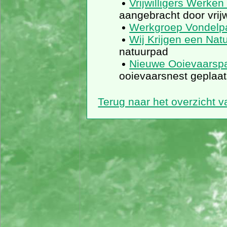
Vrijwilligers Werke
aangebracht door vrijw
Werkgroep Vondelpa
Wij Krijgen een Nat
natuurpad
Nieuwe Ooievaarsp
ooievaarsnest geplaat
Terug naar het overzicht 